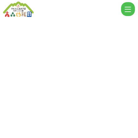
202
9
月
|
学
校
法
人
高
森
学
園
認
定