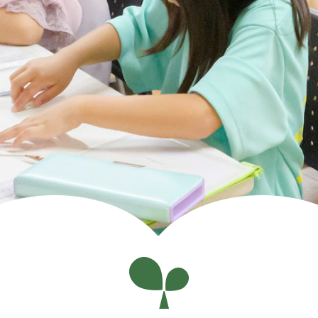
認
定
こ
ど
も
園
高
森
幼
稚
園