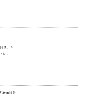
けること
さい。
学童保育を