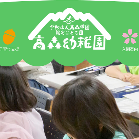
学
童
保
育
子育て支援
|
入園案内
学
校
法
人
高
森
学
園