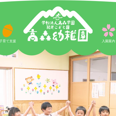
ロ
グ
イ
ン
子育て支援
|
入園案内
学
校
法
人
高
森
学
園