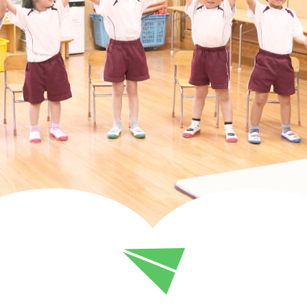
認
定
こ
ど
も
園
高
森
幼
稚
園